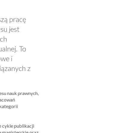
szą pracę
su jest
ych
alnej. To
we i
iązanych z
resu nauk prawnych,
racowań
kategorii
 cykle publikacji
e magisterskie oraz