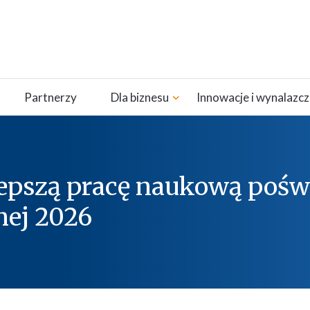
Partnerzy
Dla biznesu
Innowacje i wynalazc
epszą pracę naukową pośw
nej 2026