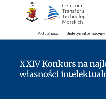
Centrum
Transferu
Technologii
Morskich
Zamknij nawigację
Aktualności
Biuletyn informacyjny
XXIV Konkurs na najl
własności intelektual