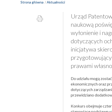
Strona główna
Aktualności
Urząd Patentowy
naukową poświęc
wyłonienie i na
dotyczących och
inicjatywa skie
przygotowujący
prawami własnośc
Do udziału mogą zostać 
ekonomicznych oraz prz
dotyczących zarządzania 
przewidziano dodatkowo
Konkurs obejmuje cztery
stanowiące podstawę uzy