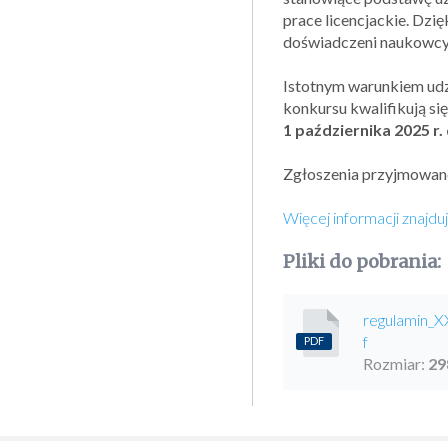
prace licencjackie. Dzi
doświadczeni naukowcy 
Istotnym warunkiem udz
konkursu kwalifikują si
1 października 2025 r.
Zgłoszenia przyjmowane
Więcej informacji znajdu
Pliki do pobrania:
regulamin_X
f
PDF
Rozmiar:
29