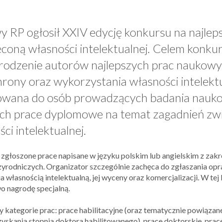
 RP ogłosił XXIV edycję konkursu na najlep
oną własności intelektualnej. Celem konkur
grodzenie autorów najlepszych prac naukow
rony oraz wykorzystania własności intelektu
rowana do osób prowadzących badania nauko
ch prace dyplomowe na temat zagadnień zw
i intelektualnej.
zgłoszone prace napisane w języku polskim lub angielskim z zak
yrodniczych. Organizator szczególnie zachęca do zgłaszania op
własnością intelektualną, jej wyceny oraz komercjalizacji. W tej 
 nagrodę specjalną.
 kategorie prac: prace habilitacyjne (oraz tematycznie powiązane
skania stopnia doktora habilitowanego), prace doktorskie, prac