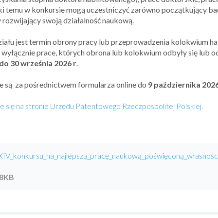
ęki temu w konkursie mogą uczestniczyć zarówno początkujący bad
rozwijający swoją działalność naukową.
iału jest termin obrony pracy lub przeprowadzenia kolokwium ha
ę wyłącznie prace, których obrona lub kolokwium odbyły się lub 
 do 30 września 2026 r
.
 są za pośrednictwem formularza online do
9 października 2026
je się na stronie Urzędu Patentowego Rzeczpospolitej Polskiej.
XIV_konkursu_na_najlepszą_pracę_naukową_poświęconą_własności_
8
KB