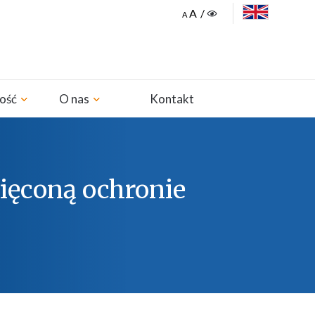
ENGLISH
zość
O nas
Kontakt
ięconą ochronie